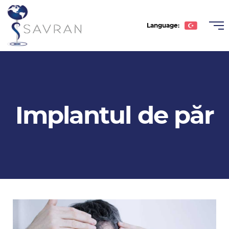
Language:
Türkçe
English
Deutsche
Implantul de păr
Română
عربى
Español