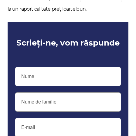
la un raport calitate preț foarte bun.
Scrieți-ne, vom răspunde